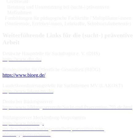
Greifswald
Beratung und Unterstützung bei (sucht-) präventiven
Maßnahmen
Fortbildungen für pädagogische Fachkräfte / Multiplikator/-innen
(Studierende, Erzieher/-innen, Lehrkräfte, Schulsozialarbeitende)
Weiterführende Links für die (sucht-) präventive
Arbeit
Deutsche Hauptstelle für Suchtfragen e. V. (DHS)
https://www.dhs.de/
Bundesinstitut für Öffentliche Gesundheit (BIÖG)
https://www.bioeg.de/
Landeskoordinierungsstelle für Suchtthemen MV (LAKOST)
https://www.lakost-mv.de/
Deutscher Bildungsserver
https://www.bildungsserver.de/Sucht-und-Praevention-791-de.html
Bildungsserver Mecklenburg-Vorpommern
https://www.bildung-
mv.de/schueler/schuelergesundheit/praevention-von-
abhaengigkeitsverhalten/