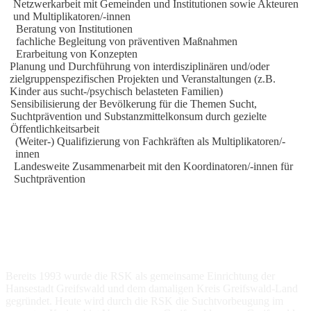
Netzwerkarbeit mit Gemeinden und Institutionen sowie Akteuren
und Multiplikatoren/-innen
Beratung von Institutionen
fachliche Begleitung von präventiven Maßnahmen
Erarbeitung von Konzepten
Planung und Durchführung von interdisziplinären und/oder
zielgruppenspezifischen Projekten und Veranstaltungen (z.B.
Kinder aus sucht-/psychisch belasteten Familien)
Sensibilisierung der Bevölkerung für die Themen Sucht,
Suchtprävention und Substanzmittelkonsum durch gezielte
Öffentlichkeitsarbeit
(Weiter-) Qualifizierung von Fachkräften als Multiplikatoren/-
innen
Landesweite Zusammenarbeit mit den Koordinatoren/-innen für
Suchtprävention
Die regionale Suchtprävention wird durch eine enge
Zusammenarbeit mit den anerkannten Suchtberatungsstellen im
Landkreis Vorpommern-Greifswald sichergestellt. Eine
Besonderheit ist der Einsatz von Studierenden, welche durch die
RSK in der schulischen Suchtprävention ausgebildet werden.
Bereits 1993 wurde die RSK als gemeinsame Einrichtung der
Hansestadt Greifswald und dem damaligen Kreis Greifswald-Land
gegründet. Heute wird durch die RSK die Suchtvorbeugung im