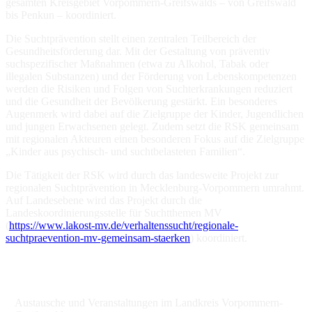
gesamten Kreisgebiet Vorpommern-Greifswalds – von Greifswald
bis Penkun – koordiniert.
Die Suchtprävention stellt einen zentralen Teilbereich der
Gesundheitsförderung dar. Mit der Gestaltung von präventiv
suchspezifischer Maßnahmen (etwa zu Alkohol, Tabak oder
illegalen Substanzen) und der Förderung von Lebenskompetenzen
werden die Risiken und Folgen von Suchterkrankungen reduziert
und die Gesundheit der Bevölkerung gestärkt. Ein besonderes
Augenmerk wird dabei auf die Zielgruppe der Kinder, Jugendlichen
und jungen Erwachsenen gelegt. Zudem setzt die RSK gemeinsam
mit regionalen Akteuren einen besonderen Fokus auf die Zielgruppe
„Kinder aus psychisch- und suchtbelasteten Familien“.
Die Tätigkeit der RSK wird durch das landesweite Projekt zur
regionalen Suchtprävention in Mecklenburg-Vorpommern umrahmt.
Auf Landesebene wird das Projekt durch die
Landeskoordinierungsstelle für Suchtthemen MV
(
https://www.lakost-mv.de/verhaltenssucht/regionale-
suchtpraevention-mv-gemeinsam-staerken
) koordiniert.
Angebote der RSK
Austausche und Veranstaltungen im Landkreis Vorpommern-