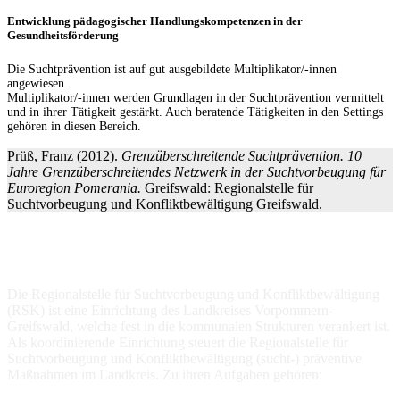
Entwicklung pädagogischer Handlungskompetenzen in der
Gesundheitsförderung
Die Suchtprävention ist auf gut ausgebildete Multiplikator/-innen
angewiesen.
Multiplikator/-innen werden Grundlagen in der Suchtprävention vermittelt
und in ihrer Tätigkeit gestärkt. Auch beratende Tätigkeiten in den Settings
gehören in diesen Bereich.
Prüß, Franz (2012).
Grenzüberschreitende Suchtprävention. 10
Jahre Grenzüberschreitendes Netzwerk in der Suchtvorbeugung für
Euroregion Pomerania.
Greifswald: Regionalstelle für
Suchtvorbeugung und Konfliktbewältigung Greifswald.
Über uns
Die Regionalstelle für Suchtvorbeugung und Konfliktbewältigung
(RSK) ist eine Einrichtung des Landkreises Vorpommern-
Greifswald, welche fest in die kommunalen Strukturen verankert ist.
Als koordinierende Einrichtung steuert die Regionalstelle für
Suchtvorbeugung und Konfliktbewältigung (sucht-) präventive
Maßnahmen im Landkreis. Zu ihren Aufgaben gehören: