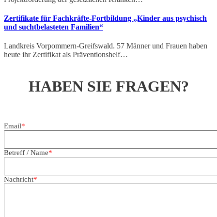
Zertifikate für Fachkräfte-Fortbildung „Kinder aus psychisch
und suchtbelasteten Familien“
Landkreis Vorpommern-Greifswald. 57 Männer und Frauen haben
heute ihr Zertifikat als Präventionshelf…
HABEN SIE FRAGEN?
We are here for you, 24/7, to help you and reply within the hour.
Email
*
Betreff / Name
*
Nachricht
*